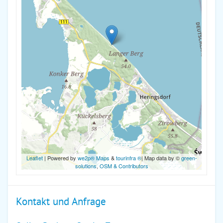
Leaflet
| Powered by
we2p® Maps
&
tourinfra ®
| Map data by ©
green-
solutions
,
OSM & Contributors
Kontakt und Anfrage