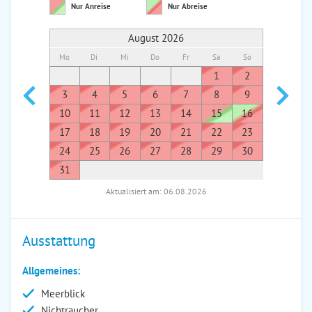
Nur Anreise
Nur Abreise
August 2026
Mo
Di
Mi
Do
Fr
Sa
So
Mo
Di
1
2
1
3
4
5
6
7
8
9
7
8
10
11
12
13
14
15
16
14
1
17
18
19
20
21
22
23
21
2
24
25
26
27
28
29
30
28
2
31
Aktualisiert am: 06.08.2026
Ausstattung
Allgemeines:
Meerblick
Nichtraucher