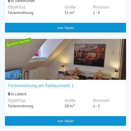
in Travemünde
Objekttyp
Größe
Personen
Ferienwohnung
51 m²
1 - 4
zum Objekt
online buchbar
Ferienwohnung am Rathausmarkt 1
in Lübeck
Objekttyp
Größe
Personen
Ferienwohnung
30 m²
1 - 2
zum Objekt