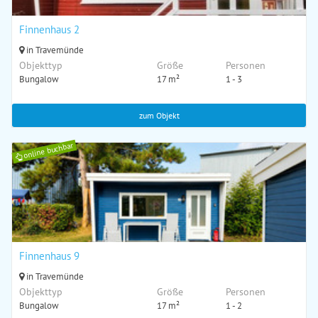
Finnenhaus 2
in Travemünde
Objekttyp
Größe
Personen
Bungalow
17 m²
1 - 3
zum Objekt
online buchbar
Finnenhaus 9
in Travemünde
Objekttyp
Größe
Personen
Bungalow
17 m²
1 - 2