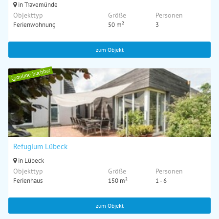
in Travemünde
Objekttyp
Größe
Personen
Ferienwohnung
50 m²
3
zum Objekt
online buchbar
Refugium Lübeck
in Lübeck
Objekttyp
Größe
Personen
Ferienhaus
150 m²
1 - 6
zum Objekt