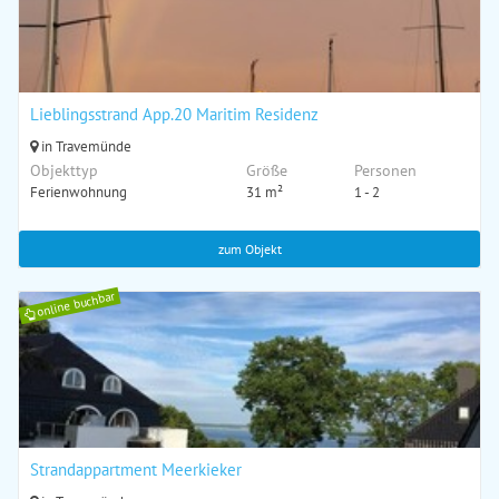
Lieblingsstrand App.20 Maritim Residenz
in Travemünde
Objekttyp
Größe
Personen
Ferienwohnung
31 m²
1 - 2
zum Objekt
online buchbar
Strandappartment Meerkieker