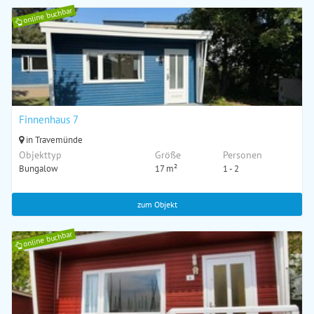
online buchbar
Finnenhaus 7
in Travemünde
Objekttyp
Größe
Personen
Bungalow
17 m²
1 - 2
zum Objekt
online buchbar