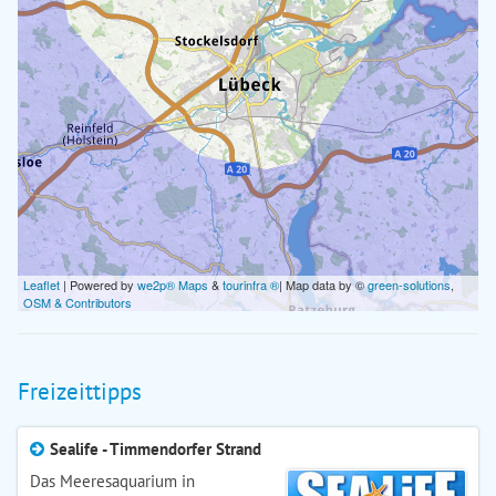
Leaflet
| Powered by
we2p® Maps
&
tourinfra ®
| Map data by ©
green-solutions
,
OSM & Contributors
Freizeittipps
Sealife - Timmendorfer Strand
Das Meeresaquarium in