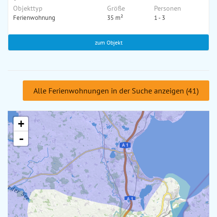
Objekttyp
Größe
Personen
Ferienwohnung
35 m²
1 - 3
zum Objekt
Alle Ferienwohnungen in der Suche anzeigen (41)
+
-