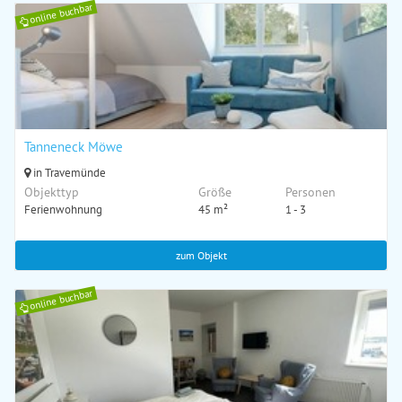
online buchbar
Tanneneck Möwe
in Travemünde
Objekttyp
Größe
Personen
Ferienwohnung
45 m²
1 - 3
zum Objekt
online buchbar