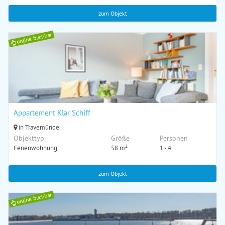
zum Objekt
online buchbar
Appartement Klar Schiff
in Travemünde
Objekttyp
Größe
Personen
Ferienwohnung
58 m²
1 - 4
zum Objekt
online buchbar