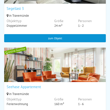
Segellast 3
in Travemünde
Objekttyp
Größe
Personen
Doppelzimmer
24 m²
1 - 2
zum Objekt
online buchbar
Seehase Appartement
in Travemünde
Objekttyp
Größe
Personen
Ferienwohnung
160 m²
1 - 6