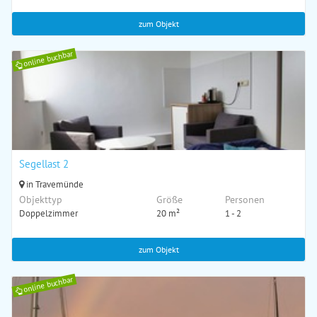
zum Objekt
online buchbar
Segellast 2
in Travemünde
Objekttyp
Größe
Personen
Doppelzimmer
20 m²
1 - 2
zum Objekt
online buchbar