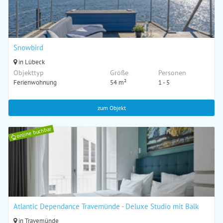
Snowbird
in Lübeck
Objekttyp
Größe
Personen
Ferienwohnung
54 m²
1 - 5
zum Objekt
online buchbar
Atlantic Dependance Travemünde - Deluxe Studio mit Balkon / Ter
in Travemünde