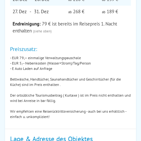
27. Dez
-
31. Dez
268 €
189 €
ab
ab
Endreinigung:
79 € ist bereits im Reisepreis 1. Nacht
enthalten
(siehe oben)
Preiszusatz:
- EUR 79,— einmalige Verwaltungspauschale
- EUR 5,-- Nebenkosten (Wasser+Strom)/Tag/Person
- E Auto Laden auf Anfrage
Bettwäsche, Handtücher, Saunahandtücher und Geschirrtücher (für die
Küche) sind im Preis enthalten .
Der ortsübliche Tourismusbeitrag ( Kurtaxe ) ist im Preis nicht enthalten und
wird bei Anreise in bar fällig.
Wir empfehlen eine Reiserücktrittsversicherung - auch bei uns erhältlich -
einfach u. unkompliziert!
Lage & Adresse des Objektes