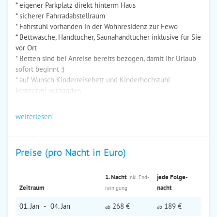
* eigener Parkplatz direkt hinterm Haus
* sicherer Fahrradabstellraum
* Fahrstuhl vorhanden in der Wohnresidenz zur Fewo
* Bettwäsche, Handtücher, Saunahandtücher inklusive für Sie
vor Ort
* Betten sind bei Anreise bereits bezogen, damit Ihr Urlaub
sofort beginnt :)
* auf Wunsch Kinderreisebett und Kinderhochstuhl
kostenfrei vorhanden
weiterlesen
Preise (pro Nacht in Euro)
1. Nacht
jede Folge­
inkl. End­
Zeitraum
nacht
reinigung
01. Jan
-
04. Jan
268 €
189 €
ab
ab