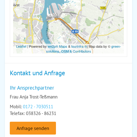
Leaflet
| Powered by
we2p® Maps
&
tourinfra ®
| Map data by ©
green-
solutions
,
OSM & Contributors
Kontakt und Anfrage
Ihr Ansprechpartner
Frau Anja Trost-Teßmann
Mobil:
0172 - 7030511
Telefax: 038326 - 86231
Anfrage senden