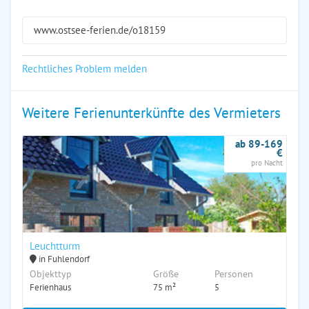
www.ostsee-ferien.de/o18159
Rechtliches Problem melden
Weitere Ferienunterkünfte des Vermieters
ab 89-169
€
pro Nacht
Leuchtturm
in Fuhlendorf
Objekttyp
Größe
Personen
Ferienhaus
75 m²
5