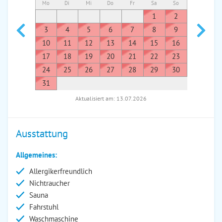
Mo
Di
Mi
Do
Fr
Sa
So
Mo
Di
1
2
1
3
4
5
6
7
8
9
7
8
10
11
12
13
14
15
16
14
1
17
18
19
20
21
22
23
21
2
24
25
26
27
28
29
30
28
2
31
Aktualisiert am: 13.07.2026
Ausstattung
Allgemeines:
Allergikerfreundlich
Nichtraucher
Sauna
Fahrstuhl
Waschmaschine