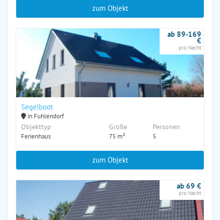
zum Objekt
ab 89-169
€
pro Nacht
Segelboot
in Fuhlendorf
Objekttyp
Größe
Personen
Ferienhaus
75 m²
5
zum Objekt
ab 69 €
pro Nacht