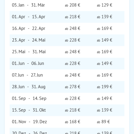
05. Jan
-
31. Mär
208 €
129 €
ab
ab
01. Apr
-
15. Apr
218 €
139 €
ab
ab
16. Apr
-
22. Apr
248 €
169 €
ab
ab
23. Apr
-
24. Mai
228 €
149 €
ab
ab
25. Mai
-
31. Mai
248 €
169 €
ab
ab
01. Jun
-
06. Jun
228 €
149 €
ab
ab
07. Jun
-
27. Jun
248 €
169 €
ab
ab
28. Jun
-
31. Aug
278 €
199 €
ab
ab
01. Sep
-
14. Sep
228 €
149 €
ab
ab
15. Sep
-
31. Okt
218 €
139 €
ab
ab
01. Nov
-
19. Dez
168 €
89 €
ab
ab
20. Dez
-
26. Dez
218 €
139 €
ab
ab