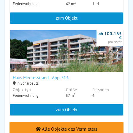
Ferienwohnung
62 m²
1 - 4
zum Objekt
ab 100-165
€
pro Nacht
Haus Meeresstrand - App. 313
in Scharbeutz
Objekttyp
Größe
Personen
Ferienwohnung
57 m²
4
zum Objekt
Alle Objekte des Vermieters