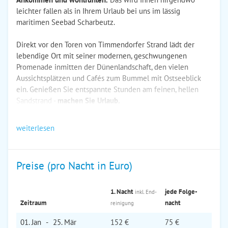
leichter fallen als in Ihrem Urlaub bei uns im lässig
maritimen Seebad Scharbeutz.
Direkt vor den Toren von Timmendorfer Strand lädt der
lebendige Ort mit seiner modernen, geschwungenen
Promenade inmitten der Dünenlandschaft, den vielen
Aussichtsplätzen und Cafés zum Bummel mit Ostseeblick
ein. Genießen Sie entspannte Stunden am feinen, hellen
Sandstrand -
machen Sie Urlaub.
weiterlesen
Preise (pro Nacht in Euro)
1. Nacht
jede Folge­
inkl. End­
Zeitraum
nacht
reinigung
01. Jan
-
25. Mär
152 €
75 €