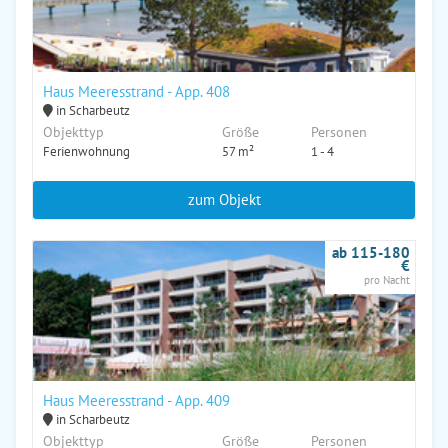
Haus Meeresstrand - App. 408
in Scharbeutz
Objekttyp
Größe
Personen
Ferienwohnung
57 m²
1 - 4
zum Objekt
ab 115-180
€
pro Nacht
Haus Meeresstrand - App. 409
in Scharbeutz
Objekttyp
Größe
Personen