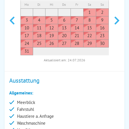
Mo
Di
Mi
Do
Fr
Sa
So
Mo
Di
1
2
1
3
4
5
6
7
8
9
7
8
10
11
12
13
14
15
16
14
1
17
18
19
20
21
22
23
21
2
24
25
26
27
28
29
30
28
2
31
Aktualisiert am: 24.07.2026
Ausstattung
Allgemeines:
Meerblick
Fahrstuhl
Haustiere a. Anfrage
Waschmaschine