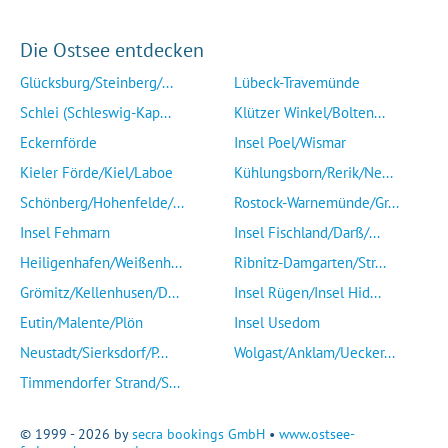
Die Ostsee entdecken
Glücksburg/Steinberg/...
Lübeck-Travemünde
Schlei (Schleswig-Kap...
Klützer Winkel/Bolten...
Eckernförde
Insel Poel/Wismar
Kieler Förde/Kiel/Laboe
Kühlungsborn/Rerik/Ne...
Schönberg/Hohenfelde/...
Rostock-Warnemünde/Gr...
Insel Fehmarn
Insel Fischland/Darß/...
Heiligenhafen/Weißenh...
Ribnitz-Damgarten/Str...
Grömitz/Kellenhusen/D...
Insel Rügen/Insel Hid...
Eutin/Malente/Plön
Insel Usedom
Neustadt/Sierksdorf/P...
Wolgast/Anklam/Uecker...
Timmendorfer Strand/S...
© 1999 - 2026 by
secra bookings GmbH
•
www.ostsee-