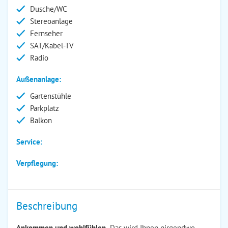
Dusche/WC
Stereoanlage
Fernseher
SAT/Kabel-TV
Radio
Außenanlage:
Gartenstühle
Parkplatz
Balkon
Service:
Verpflegung:
Beschreibung
Ankommen und wohlfühlen.
Das wird Ihnen nirgendwo