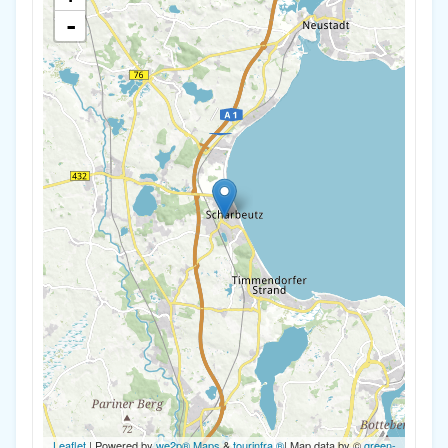
-
Leaflet
| Powered by
we2p® Maps
&
tourinfra ®
| Map data by ©
green-