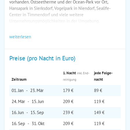
vorhanden. Ostseetherme und der Ocean-Park vor Ort,
Hansapark in Sierksdorf, Vogelpark in Niendorf, Sealife-
Center in Timmendorf und viele weitere
Unternehmungsmöglichkeiten in der Umgebung.
weiterlesen
Preise (pro Nacht in Euro)
1. Nacht
jede Folge­
inkl. End­
Zeitraum
nacht
reinigung
01. Jan
-
23. Mär
179 €
89 €
24. Mär
-
15. Jun
209 €
119 €
16. Jun
-
15. Sep
239 €
149 €
16. Sep
-
31. Okt
209 €
119 €