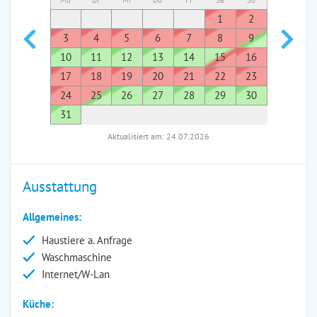
Mo
Di
Mi
Do
Fr
Sa
So
Mo
Di
1
2
1
3
4
5
6
7
8
9
7
8
10
11
12
13
14
15
16
14
1
17
18
19
20
21
22
23
21
2
24
25
26
27
28
29
30
28
2
31
Aktualisiert am: 24.07.2026
Ausstattung
Allgemeines:
Haustiere a. Anfrage
Waschmaschine
Internet/W-Lan
Küche: