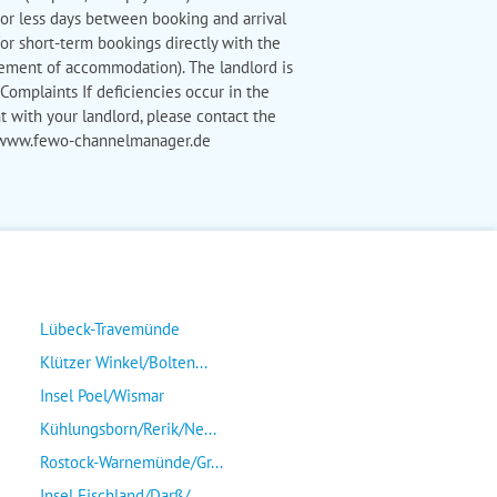
 or less days between booking and arrival
for short-term bookings directly with the
urement of accommodation). The landlord is
 Complaints If deficiencies occur in the
t with your landlord, please contact the
f www.fewo-channelmanager.de
Lübeck-Travemünde
Klützer Winkel/Bolten...
Insel Poel/Wismar
Kühlungsborn/Rerik/Ne...
Rostock-Warnemünde/Gr...
Insel Fischland/Darß/...