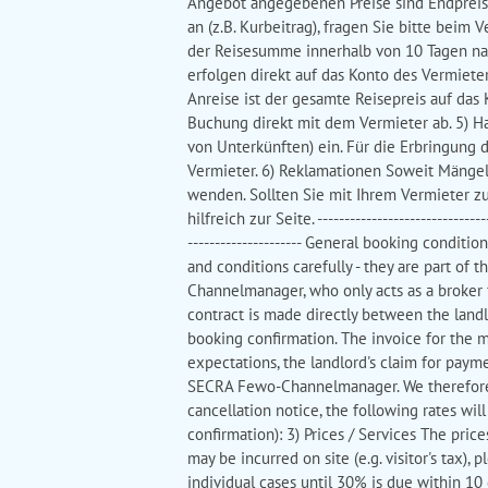
Angebot angegebenen Preise sind Endpreise 
an (z.B. Kurbeitrag), fragen Sie bitte bei
der Reisesumme innerhalb von 10 Tagen nac
erfolgen direkt auf das Konto des Vermiet
Anreise ist der gesamte Reisepreis auf das
Buchung direkt mit dem Vermieter ab. 5) 
von Unterkünften) ein. Für die Erbringung 
Vermieter. 6) Reklamationen Soweit Mängel 
wenden. Sollten Sie mit Ihrem Vermieter 
hilfreich zur Seite. -------------------------------
--------------------- General booking condi
and conditions carefully - they are part of
Channelmanager, who only acts as a broker f
contract is made directly between the land
booking confirmation. The invoice for the m
expectations, the landlord's claim for payme
SECRA Fewo-Channelmanager. We therefore r
cancellation notice, the following rates wi
confirmation): 3) Prices / Services The price
may be incurred on site (e.g. visitor's tax),
individual cases until 30% is due within 10