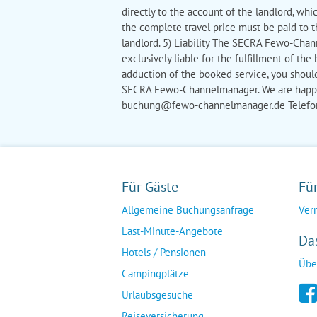
directly to the account of the landlord, wh
the complete travel price must be paid to th
landlord. 5) Liability The SECRA Fewo-Chann
exclusively liable for the fulfillment of th
adduction of the booked service, you should
SECRA Fewo-Channelmanager. We are happy
buchung@fewo-channelmanager.de Telefon: 
Für Gäste
Fü
Allgemeine Buchungsanfrage
Ver
Last-Minute-Angebote
Da
Hotels / Pensionen
Übe
Campingplätze
Urlaubsgesuche
Reiseversicherung