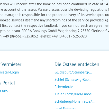
ich you will receive after the booking has been confirmed. In case of 14
e account of the lessor. Please discuss possible deviating regulations 
elmanager is responsible for the proper delivery of its service (proc
e booked services itself and any shortcomings of the service provided. 6)
 first contact the respective landlord. If you cannot reach an agreemen
 to help you. SECRA Bookings GmbH Wagrienring 2 23730 Sierksdor
+49 (0)4561 - 5253052 Telefax: +49 (0)4561 - 5253020
r Vermieter
Die Ostsee entdecken
mieter-Login
Glücksburg/Steinberg/...
Schlei (Schleswig-Kap...
s Portal
Eckernförde
r uns
Kieler Förde/Kiel/Laboe
Schönberg/Hohenfelde/...
Insel Fehmarn