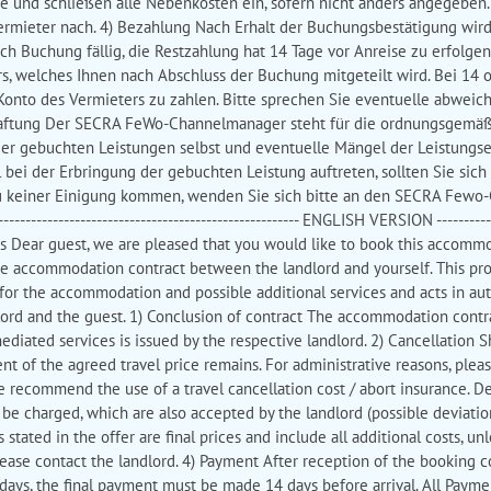
und schließen alle Nebenkosten ein, sofern nicht anders angegeben. E
m Vermieter nach. 4) Bezahlung Nach Erhalt der Buchungsbestätigung wi
h Buchung fällig, die Restzahlung hat 14 Tage vor Anreise zu erfolgen
ers, welches Ihnen nach Abschluss der Buchung mitgeteilt wird. Bei 1
 Konto des Vermieters zu zahlen. Bitte sprechen Sie eventuelle abweic
Haftung Der SECRA FeWo-Channelmanager steht für die ordnungsgemäße
der gebuchten Leistungen selbst und eventuelle Mängel der Leistungse
bei der Erbringung der gebuchten Leistung auftreten, sollten Sie sich
zu keiner Einigung kommen, wenden Sie sich bitte an den SECRA Fewo
------------------------------------------------------- ENGLISH VERSION ------------
tions Dear guest, we are pleased that you would like to book this accomm
 the accommodation contract between the landlord and yourself. This p
or the accommodation and possible additional services and acts in auth
lord and the guest. 1) Conclusion of contract The accommodation contra
ediated services is issued by the respective landlord. 2) Cancellation S
nt of the agreed travel price remains. For administrative reasons, plea
ecommend the use of a travel cancellation cost / abort insurance. De
ll be charged, which are also accepted by the landlord (possible deviat
s stated in the offer are final prices and include all additional costs, un
 please contact the landlord. 4) Payment After reception of the booking c
 days, the final payment must be made 14 days before arrival. All Paym