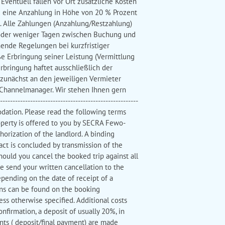
ventuell fallen vor Ort zusätzliche Kosten
rd eine Anzahlung in Höhe von 20 % Prozent
. Alle Zahlungen (Anzahlung/Restzahlung)
4 oder weniger Tagen zwischen Buchung und
hende Regelungen bei kurzfristiger
 Erbringung seiner Leistung (Vermittlung
rbringung haftet ausschließlich der
 zunächst an den jeweiligen Vermieter
-Channelmanager. Wir stehen Ihnen gern
-----------------------------------------------------
odation. Please read the following terms
roperty is offered to you by SECRA Fewo-
orization of the landlord. A binding
ct is concluded by transmission of the
hould you cancel the booked trip against all
se send your written cancellation to the
pending on the date of receipt of a
ions can be found on the booking
less otherwise specified. Additional costs
onfirmation, a deposit of usually 20%, in
ents ( deposit/final payment) are made