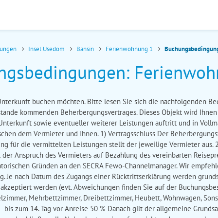
nungen
Insel Usedom
Bansin
Ferienwohnung 1
Buchungsbedingun
ngsbedingungen: Ferienwoh
e Unterkunft buchen möchten. Bitte lesen Sie sich die nachfolgenden B
ustande kommenden Beherbergungsvertrages. Dieses Objekt wird Ihn
 Unterkunft sowie eventueller weiterer Leistungen auftritt und in Voll
ischen dem Vermieter und Ihnen. 1) Vertragsschluss Der Beherbergung
 für die vermittelten Leistungen stellt der jeweilige Vermieter aus. 2
t der Anspruch des Vermieters auf Bezahlung des vereinbarten Reiseprei
nisatorischen Gründen an den SECRA Fewo-Channelmanager. Wir empfehl
g. Je nach Datum des Zugangs einer Rücktrittserklärung werden grunds
 akzeptiert werden (evt. Abweichungen finden Sie auf der Buchungsbes
lzimmer, Mehrbettzimmer, Dreibettzimmer, Heubett, Wohnwagen, Sonsti
 - bis zum 14. Tag vor Anreise 50 % Danach gilt der allgemeine Grundsa