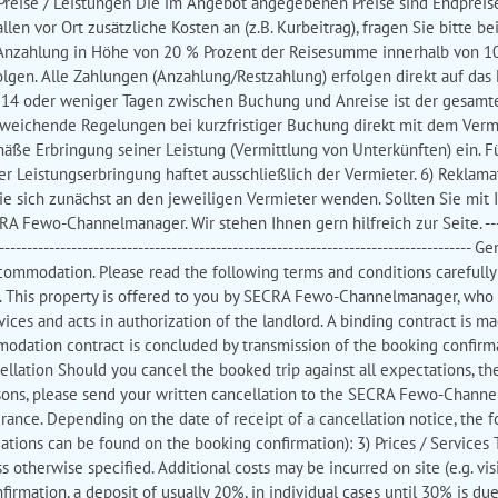
 Preise / Leistungen Die im Angebot angegebenen Preise sind Endpreis
llen vor Ort zusätzliche Kosten an (z.B. Kurbeitrag), fragen Sie bitte 
Anzahlung in Höhe von 20 % Prozent der Reisesumme innerhalb von 10 
olgen. Alle Zahlungen (Anzahlung/Restzahlung) erfolgen direkt auf das
i 14 oder weniger Tagen zwischen Buchung und Anreise ist der gesamte
abweichende Regelungen bei kurzfristiger Buchung direkt mit dem Ver
ße Erbringung seiner Leistung (Vermittlung von Unterkünften) ein. F
er Leistungserbringung haftet ausschließlich der Vermieter. 6) Reklam
Sie sich zunächst an den jeweiligen Vermieter wenden. Sollten Sie mit
wo-Channelmanager. Wir stehen Ihnen gern hilfreich zur Seite. ------------
--------------------------------------------------------------------------------
ccommodation. Please read the following terms and conditions carefully
. This property is offered to you by SECRA Fewo-Channelmanager, who o
ces and acts in authorization of the landlord. A binding contract is m
modation contract is concluded by transmission of the booking confirma
cellation Should you cancel the booked trip against all expectations, t
reasons, please send your written cancellation to the SECRA Fewo-Cha
surance. Depending on the date of receipt of a cancellation notice, the 
ations can be found on the booking confirmation): 3) Prices / Services T
s otherwise specified. Additional costs may be incurred on site (e.g. visi
irmation, a deposit of usually 20%, in individual cases until 30% is du