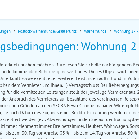
nungen
Rostock-Warnemünde/Graal Müritz
Warnemünde
Wohnung 2 - 
gsbedingungen: Wohnung 2 
e Unterkunft buchen möchten. Bitte lesen Sie sich die nachfolgenden B
ustande kommenden Beherbergungsvertrages. Dieses Objekt wird Ihn
 Unterkunft sowie eventueller weiterer Leistungen auftritt und in Voll
ischen dem Vermieter und Ihnen. 1) Vertragsschluss Der Beherbergung
 für die vermittelten Leistungen stellt der jeweilige Vermieter aus. 2
t der Anspruch des Vermieters auf Bezahlung des vereinbarten Reiseprei
nisatorischen Gründen an den SECRA Fewo-Channelmanager. Wir empfehl
g. Je nach Datum des Zugangs einer Rücktrittserklärung werden grunds
 akzeptiert werden (evt. Abweichungen finden Sie auf der Buchungsbes
lzimmer, Mehrbettzimmer, Dreibettzimmer, Heubett, Wohnwagen, Sonsti
% - bis zum 30. Tag vor Anreise 35 % - bis zum 14. Tag vor Anreise 50 %