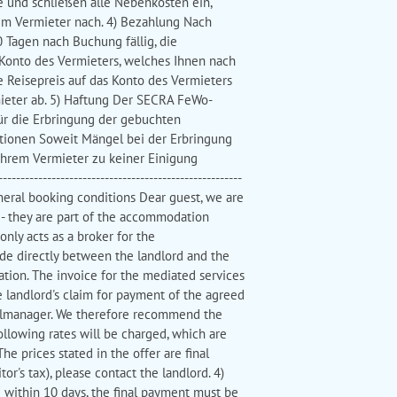
e und schließen alle Nebenkosten ein,
beim Vermieter nach. 4) Bezahlung Nach
Tagen nach Buchung fällig, die
 Konto des Vermieters, welches Ihnen nach
 Reisepreis auf das Konto des Vermieters
mieter ab. 5) Haftung Der SECRA FeWo-
ür die Erbringung der gebuchten
ationen Soweit Mängel bei der Erbringung
 Ihrem Vermieter zu keiner Einigung
---------------------------------------------
--- General booking conditions Dear guest, we are
 - they are part of the accommodation
nly acts as a broker for the
ade directly between the landlord and the
tion. The invoice for the mediated services
he landlord's claim for payment of the agreed
nnelmanager. We therefore recommend the
following rates will be charged, which are
he prices stated in the offer are final
tor's tax), please contact the landlord. 4)
e within 10 days, the final payment must be