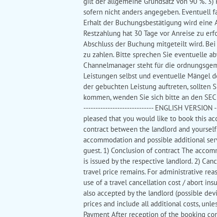
gilt der allgemeine Grundsatz von 90 %. 3)
sofern nicht anders angegeben. Eventuell fa
Erhalt der Buchungsbestätigung wird eine 
Restzahlung hat 30 Tage vor Anreise zu erf
Abschluss der Buchung mitgeteilt wird. Be
zu zahlen. Bitte sprechen Sie eventuelle 
Channelmanager steht für die ordnungsgemä
Leistungen selbst und eventuelle Mängel d
der gebuchten Leistung auftreten, sollten 
kommen, wenden Sie sich bitte an den SECRA Fe
----------------------------- ENGLISH VERSION ---
pleased that you would like to book this a
contract between the landlord and yourself
accommodation and possible additional servi
guest. 1) Conclusion of contract The accom
is issued by the respective landlord. 2) Can
travel price remains. For administrative 
use of a travel cancellation cost / abort in
also accepted by the landlord (possible devi
prices and include all additional costs, unles
Payment After reception of the booking conf