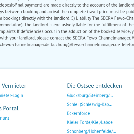
 deposit/final payment) are made directly to the account of the landlord
ays between booking and arrival the complete travel price must be paid 
rm bookings directly with the landlord. 5) Liability The SECRA Fewo-Ch
mmodation). The landlord is exclusively liable for the fulfillment of th
plaints If deficiencies occur in the adduction of the booked service, y
t with your landlord, please contact the SECRA Fewo-Channelmanager. 
.fewo-channelmanager.de buchung@fewo-channelmanager.de Telefon: 
r Vermieter
Die Ostsee entdecken
mieter-Login
Glücksburg/Steinberg/...
Schlei (Schleswig-Kap...
s Portal
Eckernförde
r uns
Kieler Förde/Kiel/Laboe
Schönberg/Hohenfelde/...