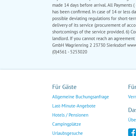
made 14 days before arrival. All Payments (
has been confirmed. In case of 14 or less d
possible deviating regulations for short-te
delivery of its service (procurement of acco
shortcomings of the service provided. 6) Com
landlord. If you cannot reach an agreemen
GmbH Wagrienring 2 23730 Sierksdorf www
(0)4561 - 5253020
Für Gäste
Fü
Allgemeine Buchungsanfrage
Ver
Last-Minute-Angebote
Da
Hotels / Pensionen
Übe
Campingplätze
Urlaubsgesuche