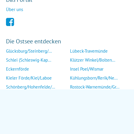
Über uns
Die Ostsee entdecken
Glücksburg/Steinberg/...
Lübeck-Travemünde
Schlei (Schleswig-Kap...
Klützer Winkel/Bolten...
Eckernförde
Insel Poel/Wismar
Kieler Förde/Kiel/Laboe
Kühlungsborn/Rerik/Ne...
Schönberg/Hohenfelde/...
Rostock-Warnemünde/Gr...
Insel Fehmarn
Insel Fischland/Darß/...
Heiligenhafen/Weißenh...
Ribnitz-Damgarten/Str...
Grömitz/Kellenhusen/D...
Insel Rügen/Insel Hid...
Eutin/Malente/Plön
Insel Usedom
Neustadt/Sierksdorf/P...
Wolgast/Anklam/Uecker...